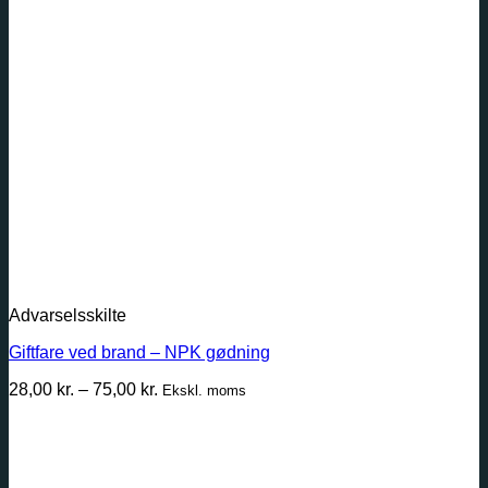
65,00 kr.
Advarselsskilte
Giftfare ved brand – NPK gødning
Prisinterval:
28,00
kr.
–
75,00
kr.
Ekskl. moms
28,00 kr.
til
75,00 kr.