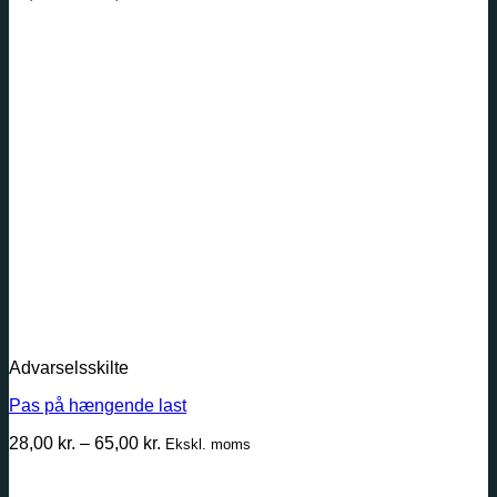
28,00 kr.
til
65,00 kr.
Advarselsskilte
Pas på hængende last
Prisinterval:
28,00
kr.
–
65,00
kr.
Ekskl. moms
28,00 kr.
til