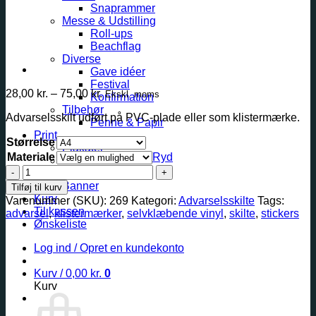
Snaprammer
Messe & Udstilling
Roll-ups
Beachflag
Diverse
Gave idéer
Festival
Prisinterval:
28,00
kr.
–
75,00
kr.
Ekskl. moms
Konfirmation
28,00 kr.
Tilbehør
Advarselsskilt udført på PVC-plade eller som klistermærke.
til
Penne & Papir
75,00 kr.
Print
Størrelse
Plakater
Materiale
Ryd
Klistermærker
Stærkt
Beachflag
magnetfelt
Banner
Tilføj til kurv
antal
Kurv
Varenummer (SKU):
269
Kategori:
Advarselsskilte
Tags:
Til kassen
advarsel
,
klistermærker
,
selvklæbende vinyl
,
skilte
,
stickers
Ønskeliste
Log ind / Opret en kundekonto
Kurv /
0,00
kr.
0
Kurv