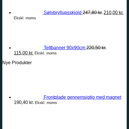
var:
er:
247,80 kr..
210
Sølvbryllupsskjold
247,80
kr.
210,00
kr.
Ekskl. moms
Teltbanner 90x90cm
220,50
kr.
Den
Den
115,00
kr.
Ekskl. moms
oprindelige
aktuelle
Nye Produkter
pris
pris
var:
er:
220,50 kr..
115,00 kr..
Frontplade gennemsigtig med magnet
190,40
kr.
Ekskl. moms
Prisinterval
28,00 kr.
til
75,00 kr.