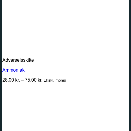
Advarselsskilte
Ammoniak
Prisinterval:
28,00
kr.
–
75,00
kr.
Ekskl. moms
28,00 kr.
til
75,00 kr.