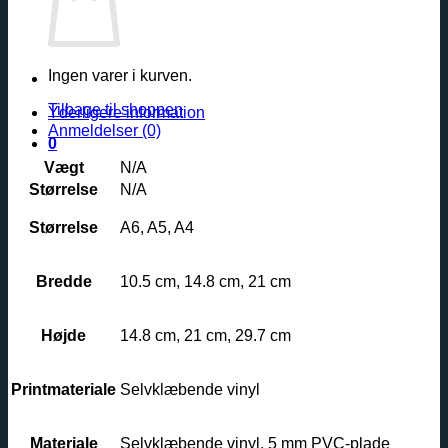
Ingen varer i kurven.
Tilbage til shoppen
Yderligere information
Anmeldelser (0)
0
Vægt
N/A
Størrelse
N/A
Størrelse
A6, A5, A4
Bredde
10.5 cm, 14.8 cm, 21 cm
Højde
14.8 cm, 21 cm, 29.7 cm
Printmateriale
Selvklæbende vinyl
Materiale
Selvklæbende vinyl, 5 mm PVC-plade