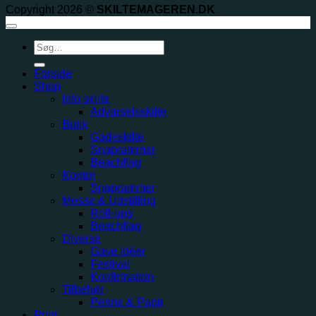
Copyright 2026 ©
SKILTEMAGEREN.DK
Søg
efter:
Forside
Shop
Info skilte
Advarselsskilte
Butik
Gadeskilte
Snaprammer
Beachflag
Kontor
Snaprammer
Messe & Udstilling
Roll-ups
Beachflag
Diverse
Gave idéer
Festival
Konfirmation
Tilbehør
Penne & Papir
Print