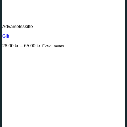
Advarselsskilte
Gift
Prisinterval:
28,00
kr.
–
65,00
kr.
Ekskl. moms
28,00 kr.
til
65,00 kr.