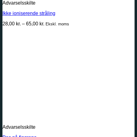
Advarselsskilte
Ikke ioniserende stråling
Prisinterval:
28,00
kr.
–
65,00
kr.
Ekskl. moms
28,00 kr.
til
65,00 kr.
Advarselsskilte