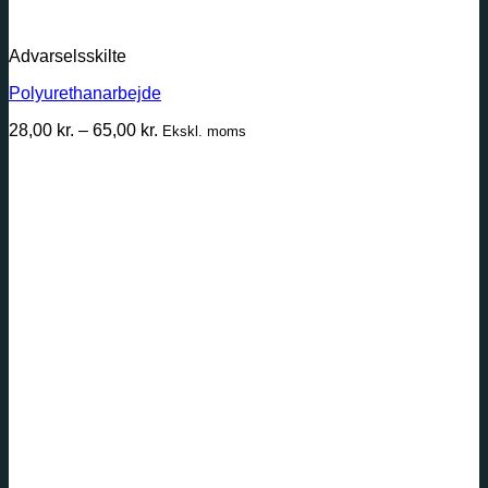
Advarselsskilte
Polyurethanarbejde
Prisinterval:
28,00
kr.
–
65,00
kr.
Ekskl. moms
28,00 kr.
til
65,00 kr.