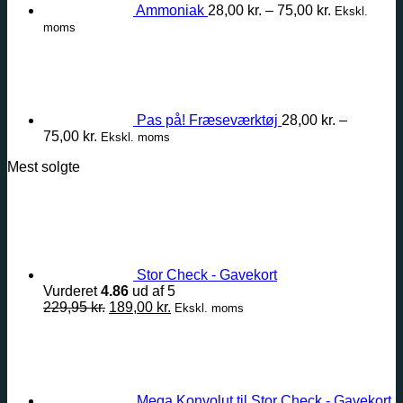
Ammoniak
28,00
kr.
–
75,00
kr.
Ekskl.
moms
Pas på! Fræseværktøj
28,00
kr.
–
Prisinterval:
75,00
kr.
Ekskl. moms
28,00 kr.
Mest solgte
til
75,00 kr.
Stor Check - Gavekort
Vurderet
4.86
ud af 5
Den
Den
229,95
kr.
189,00
kr.
Ekskl. moms
oprindelige
aktuelle
pris
pris
var:
er:
229,95 kr..
189,00 kr..
Mega Konvolut til Stor Check - Gavekort