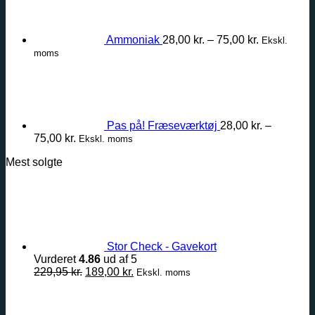
til
75,00 kr.
Ammoniak
28,00
kr.
–
75,00
kr.
Ekskl.
moms
Pas på! Fræseværktøj
28,00
kr.
–
Prisinterval:
75,00
kr.
Ekskl. moms
28,00 kr.
Mest solgte
til
75,00 kr.
Stor Check - Gavekort
Vurderet
4.86
ud af 5
Den
Den
229,95
kr.
189,00
kr.
Ekskl. moms
oprindelige
aktuelle
pris
pris
var:
er: