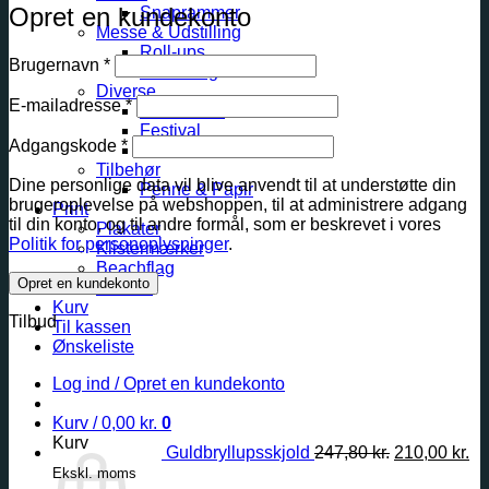
Opret en kundekonto
Snaprammer
Messe & Udstilling
Roll-ups
Påkrævet
Brugernavn
*
Beachflag
Diverse
Påkrævet
E-mailadresse
*
Gave idéer
Festival
Påkrævet
Adgangskode
*
Konfirmation
Tilbehør
Dine personlige data vil blive anvendt til at understøtte din
Penne & Papir
brugeroplevelse på webshoppen, til at administrere adgang
Print
til din konto, og til andre formål, som er beskrevet i vores
Plakater
Politik for personoplysninger
.
Klistermærker
Beachflag
Opret en kundekonto
Banner
Kurv
Tilbud
Til kassen
Ønskeliste
Den
D
oprindelige
ak
Log ind / Opret en kundekonto
pris
pr
var:
er:
Kurv /
0,00
kr.
0
247,80 kr..
21
Kurv
Guldbryllupsskjold
247,80
kr.
210,00
kr.
Ekskl. moms