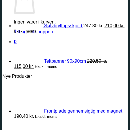
Den
De
oprindelige
ak
pris
pri
var:
er:
247,80 kr..
210
Ingen varer i kurven.
Sølvbryllupsskjold
247,80
kr.
210,00
kr.
Ekskl. moms
Tilbage til shoppen
0
Teltbanner 90x90cm
220,50
kr.
Den
Den
115,00
kr.
Ekskl. moms
oprindelige
aktuelle
Nye Produkter
pris
pris
var:
er:
220,50 kr..
115,00 kr..
Frontplade gennemsigtig med magnet
190,40
kr.
Ekskl. moms
Prisinterval
28,00 kr.