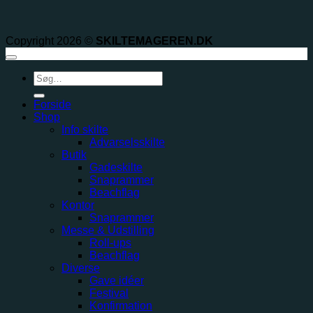
Copyright 2026 ©
SKILTEMAGEREN.DK
Søg
efter:
Forside
Shop
Info skilte
Advarselsskilte
Butik
Gadeskilte
Snaprammer
Beachflag
Kontor
Snaprammer
Messe & Udstilling
Roll-ups
Beachflag
Diverse
Gave idéer
Festival
Konfirmation